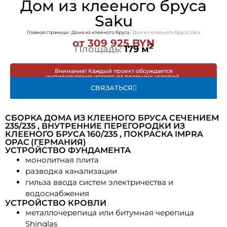
Дом из клееного бруса
Saku
Главная страница
/
Дома из клееного бруса
/
Дом из клееного бруса Saku
от 309 925 BYN
2
Площадь:
179
м
Внимание! Каждый проект обсуждается
индивидуально исходя из реальных условий.
СВЯЗАТЬСЯ
СБОРКА ДОМА ИЗ КЛЕЕНОГО БРУСА СЕЧЕНИЕМ
235/235 , ВНУТРЕННИЕ ПЕРЕГОРОДКИ ИЗ
КЛЕЕНОГО БРУСА 160/235 , ПОКРАСКА IMPRA
OPAC (ГЕРМАНИЯ)
УСТРОЙСТВО ФУНДАМЕНТА
монолитная плита
разводка канализации
гильза ввода систем электричества и
водоснабжения
УСТРОЙСТВО КРОВЛИ
металлочерепица или битумная черепица
Shinglas