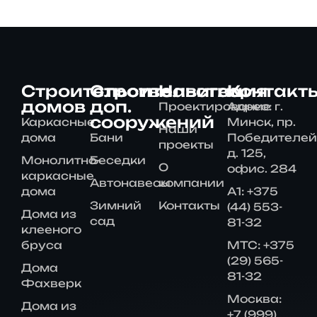
Строительство
Строительство
Навигация
Контакт
домов
доп.
Проектирование
Адрес: г.
сооружений
Каркасные
Минск, пр.
Наши
дома
Бани
Победителей
проекты
д. 125,
Монолитно-
Беседки
О
офис. 284
каркасные
Автонавесы
компании
дома
А1: +375
Зимний
Контакты
(44) 553-
Дома из
сад
81-32
клееного
бруса
МТС: +375
(29) 565-
Дома
81-32
Фахверк
Москва:
Дома из
+7 (999)