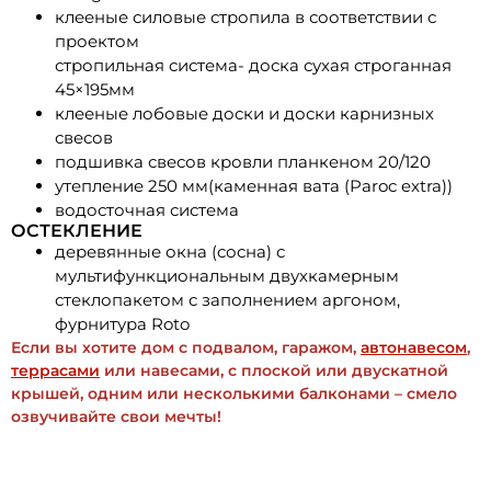
клееные силовые стропила в соответствии с
проектом
стропильная система- доска сухая строганная
45×195мм
клееные лобовые доски и доски карнизных
свесов
подшивка свесов кровли планкеном 20/120
утепление 250 мм(каменная вата (Paroc extra))
водосточная система
ОСТЕКЛЕНИЕ
деревянные окна (сосна) с
мультифункциональным двухкамерным
стеклопакетом с заполнением аргоном,
фурнитура Roto
Если вы хотите дом с подвалом, гаражом,
автонавесом
,
террасами
или навесами, с плоской или двускатной
крышей, одним или несколькими балконами – смело
озвучивайте свои мечты!